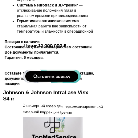
обработки
Система Neurotrack и 3D-трекинг
—
отслеживание положения глаза в
реальном времени при микродвижениях
Герметичная оптическая система
—
стабильная работа вне зависимости от
температуры и влажности в операционной
Позиция в наличии.
Цена: 12 000 000 ₽
Состояние: Б/У, в отличном рабочем состоянии.
Все документы прилагаются.
Гарантия: 6 месяцев.
Оставьте заявку, чтобы уточнить комплектацию,
Оставить заявку
документы и условия поставки по данной
позиции.
Johnson & Johnson IntraLase Visx
S4 ir
Эксимерный лазер для персонализированной
лазерной коррекции зрения